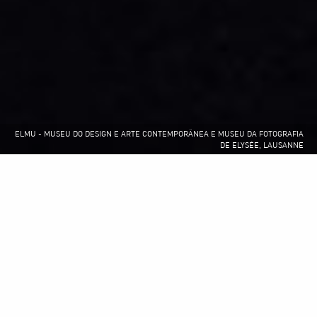
ELMU - MUSEU DO DESIGN E ARTE CONTEMPORÂNEA E MUSEU DA FOTOGRAFIA
ESCOLA SUPERIOR DE MUSICA, LISBOA _ © FERNANDO GUERRA | FG+SG
PAVILHÃO DO BRASIL NA EXPO 2021 DUBAI _ © MMBB
SEDE DA EDP, LISBOA _ © JUAN RODRIGUEZ
DE ELYSÉE, LAUSANNE
Sobre Nós
Desde 1985 que a afaconsult investe na procura da
excelência técnica das soluções e numa abordagem
pluridisciplinar e integrada, em total compromisso com os
Através da inovação
objetivos dos nossos clientes.
procuramos dar uma contribuição positiva para o