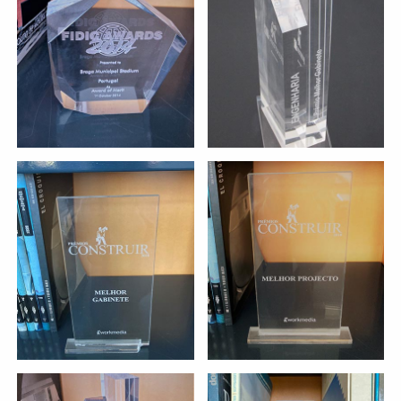
Stade Municipale de
projet:
MEILLEUR BUREAU
Braga
entité:
entité:
MEILLEUR PROJET
PUBLIQUE
MEILLEUR BUREAU
Maison des
projet:
entité:
Histoires de Paula Rego
entité: