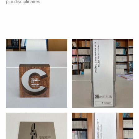
pluridisciplinaires.
MEILLEUR PROJET
MEILLEUR PROJET PRIVÉ
PUBLIQUE
Nouvelle usine de
projet:
Passarelle du
projet:
connecteurs Fischer
Musée des Carrosses
entité:
entité:
"EUROPEAN AWARD FOR
STEEL STRUCTURES 2017"
MEILLEUR PROJET PRIVÉ