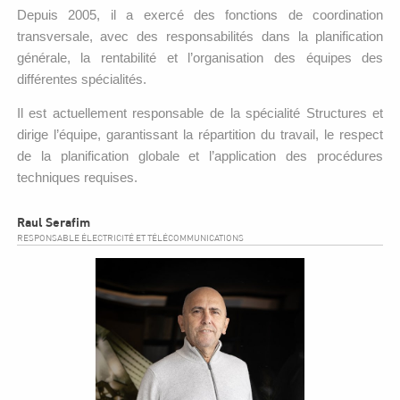
Depuis 2005, il a exercé des fonctions de coordination
transversale, avec des responsabilités dans la planification
générale, la rentabilité et l’organisation des équipes des
différentes spécialités.
Il est actuellement responsable de la spécialité Structures et
dirige l’équipe, garantissant la répartition du travail, le respect
de la planification globale et l’application des procédures
techniques requises.
Raul Serafim
RESPONSABLE ÉLECTRICITÉ ET TÉLÉCOMMUNICATIONS