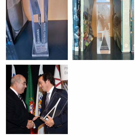
MEILLEUR PROJET PRIVÉ
MEILLEUR BUREAU
Siège de VODAFONE
projet:
Porto
entité:
entité:
PRIX SECIL DU GÉNIE CIVIL
2005
Stade Municipale de
projet:
Braga
entité: