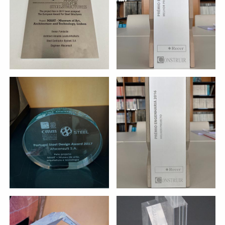
Musée MAAT
projet:
Musée MAAT
entité:
projet:
entité:
PORTUGAL STEEL DESIGN
MEILLEUR PROJET PRIVÉ
AWARD 2017
Musée MAAT
projet:
Siège de EDP à
projet:
entité:
Lisbonne
entité:
FIDIC AWARDS 2014