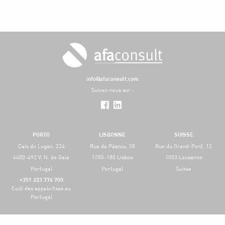
info@afaconsult.com
Suivez-nous sur :
PORTO
LISBONNE
SUISSE
Cais do Lugan, 224
Rua da Páscoa, 58
Rue du Grand-Pont, 12
4400-492 V. N. de Gaia
1250-180 Lisboa
1003 Lausanne
Portugal
Portugal
Suisse
+351 223 776 700
Coût des appels fixes au
Portugal