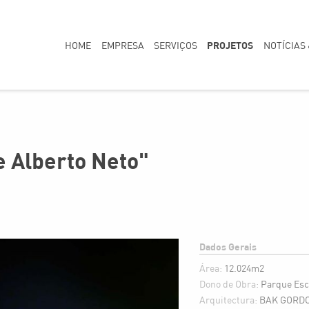
PROJETOS
HOME
EMPRESA
SERVIÇOS
NOTÍCIAS
e Alberto Neto"
Dados Gerais
Área:
12.024m2
Dono de Obra:
Parque Esc
Arquitectura:
BAK GORDON