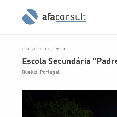
HOME
/
PROJETOS
/
ENSINO
Escola Secundária "Padr
Queluz, Portugal