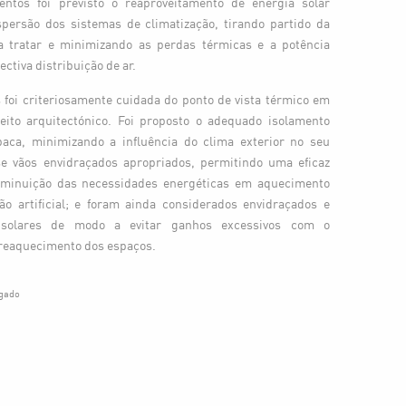
ntos foi previsto o reaproveitamento de energia solar
ispersão dos sistemas de climatização, tirando partido da
a tratar e minimizando as perdas térmicas e a potência
ectiva distribuição de ar.
s foi criteriosamente cuidada do ponto de vista térmico em
ito arquitectónico. Foi proposto o adequado isolamento
paca, minimizando a influência do clima exterior no seu
-se vãos envidraçados apropriados, permitindo uma eficaz
diminuição das necessidades energéticas em aquecimento
o artificial; e foram ainda considerados envidraçados e
s solares de modo a evitar ganhos excessivos com o
breaquecimento dos espaços.
gado