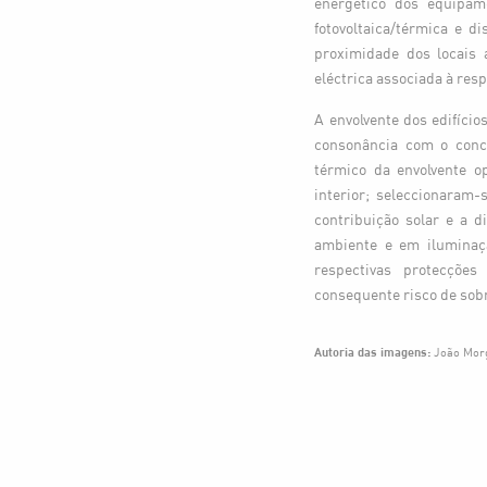
energético dos equipame
fotovoltaica/térmica e d
proximidade dos locais 
eléctrica associada à resp
A envolvente dos edifício
consonância com o conce
térmico da envolvente o
interior; seleccionaram
contribuição solar e a 
ambiente e em iluminaçã
respectivas protecçõe
consequente risco de so
Autoria das imagens:
João Mor