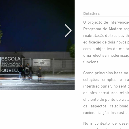
Detalhes
O projecto de intervenç
Programa de Modernizaçã
reabilitação de três pavil
edificação de dois novos 
com o objectivo de melho
uma efectiva modernizaç
funcional.
Como princípios base na
soluções simples e ra
interdisciplinar, no sent
de infra-estruturas, mini
eficiente do ponto de vis
os aspectos relaciona
racionalização dos custo
Num contexto de desen