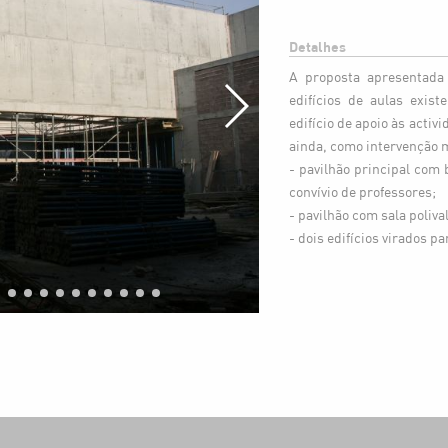
Detalhes
A proposta apresentada 
edifícios de aulas exist
edifício de apoio às activ
ainda, como intervenção m
- pavilhão principal com b
convívio de professores;
- pavilhão com sala poliva
- dois edifícios virados p