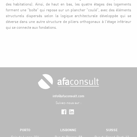
des habitations). Ainsi, de haut en bas, les quatre étages des logements
forment une "boîte" qui repose sur un plancher "coulé", avec des éléments
structurels dispersés selon la logique architecturale développée qui se
déverse dans une autre structure de piliers orthogonaux à l'étage inférieur
qui se connecte aux fondations.
info@afaconsult.com
Suivez-nous sur :
PORTO
LISBONNE
SUISSE
Cais do Lugan, 224
Rua da Páscoa, 58
Rue du Grand-Pont, 12