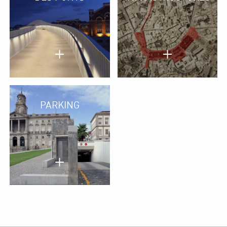
+
+
PARKING
+