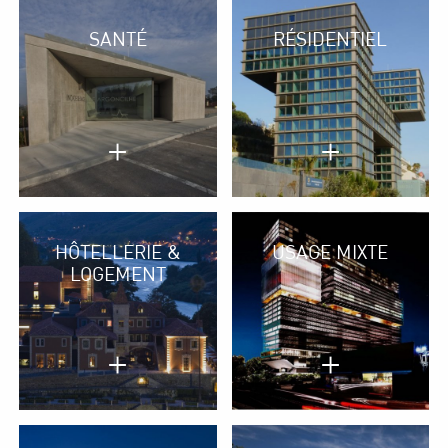
SANTÉ
RÉSIDENTIEL
+
+
HÔTELLERIE &
USAGE MIXTE
LOGEMENT
+
+