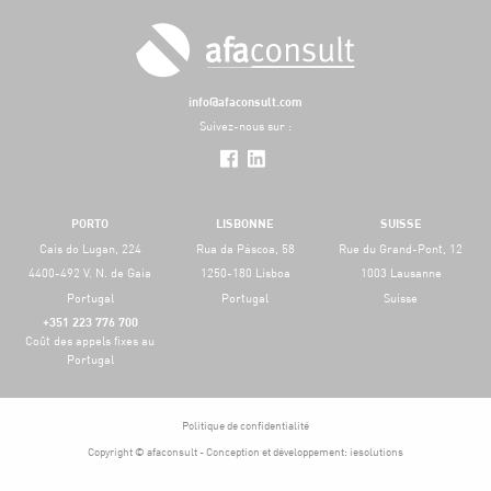
info@afaconsult.com
Suivez-nous sur :
PORTO
LISBONNE
SUISSE
Cais do Lugan, 224
Rua da Páscoa, 58
Rue du Grand-Pont, 12
4400-492 V. N. de Gaia
1250-180 Lisboa
1003 Lausanne
Portugal
Portugal
Suisse
+351 223 776 700
Coût des appels fixes au
Portugal
Politique de confidentialité
Copyright © afaconsult - Conception et développement:
iesolutions